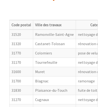
Code postal
Ville des travaux
Categorie
31520
Ramonville-Saint-Agne
nettoyage de toit
31320
Castanet-Tolosan
rénovation de cou
31770
Colomiers
pose de velux
31170
Tournefeuille
nettoyage de toit
31600
Muret
rénovation de cou
31700
Blagnac
ramonage
31830
Plaisance-du-Touch
fuite de toiture
31270
Cugnaux
nettoyage de toit