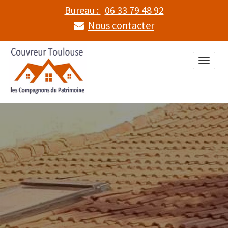
Bureau :
06 33 79 48 92
Nous contacter
Toggle
naviga