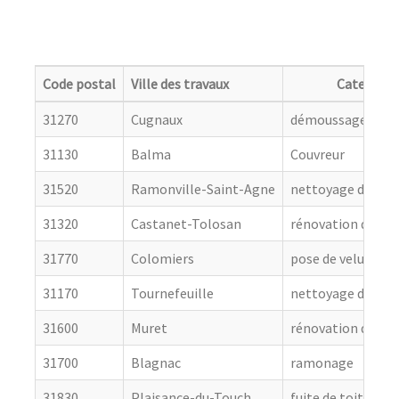
Code postal
Ville des travaux
Categorie
31270
Cugnaux
démoussage de to
31130
Balma
Couvreur
31520
Ramonville-Saint-Agne
nettoyage de toit
31320
Castanet-Tolosan
rénovation de cou
31770
Colomiers
pose de velux
31170
Tournefeuille
nettoyage de toit
31600
Muret
rénovation de cou
31700
Blagnac
ramonage
31830
Plaisance-du-Touch
fuite de toiture