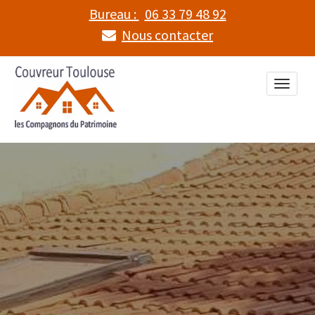
Bureau :
06 33 79 48 92
Nous contacter
Toggle
naviga