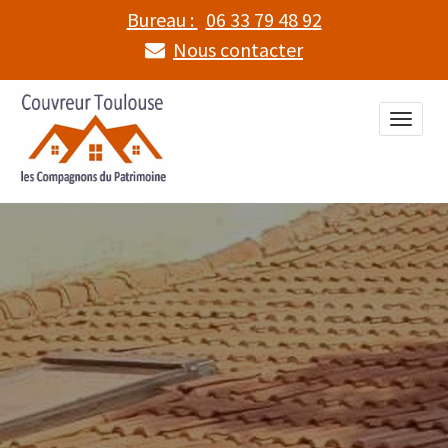
Bureau :
06 33 79 48 92
Nous contacter
Toggle
naviga