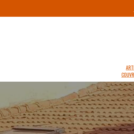
ART
COUVR