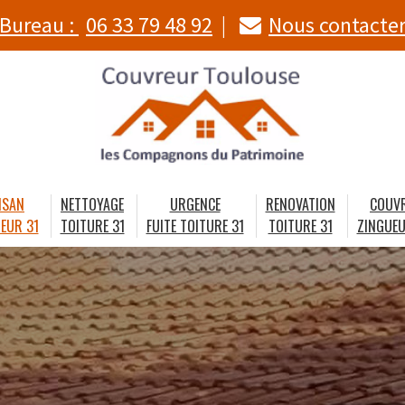
Bureau :
06 33 79 48 92
Nous contacte
ISAN
NETTOYAGE
URGENCE
RENOVATION
COUV
EUR 31
TOITURE 31
FUITE TOITURE 31
TOITURE 31
ZINGUEU