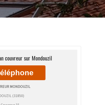
an couvreur sur Mondouzil
VREUR MONDOUZIL
DOUZIL
(
31850
)
:
Couvreur 31