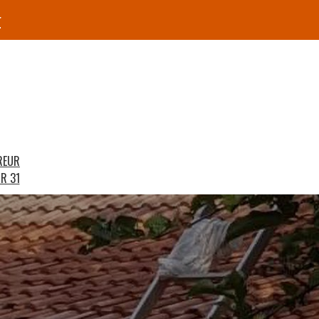
r
REUR
R 31