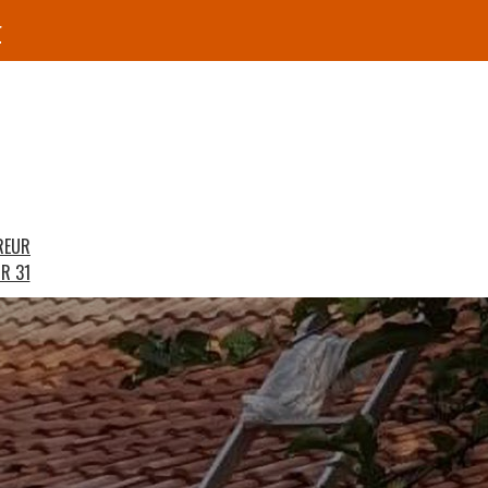
r
REUR
R 31