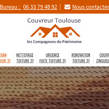
Bureau :
06 33 79 48 92
Nous contacte
ISAN
NETTOYAGE
URGENCE
RENOVATION
COUV
EUR 31
TOITURE 31
FUITE TOITURE 31
TOITURE 31
ZINGUEU