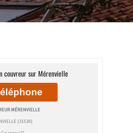
n couvreur sur Mérenvielle
REUR MÉRENVIELLE
NVIELLE
(
31530
)
:
Couvreur 31