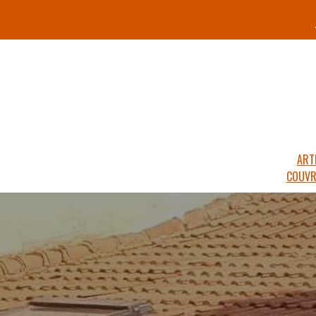
ART
COUVR