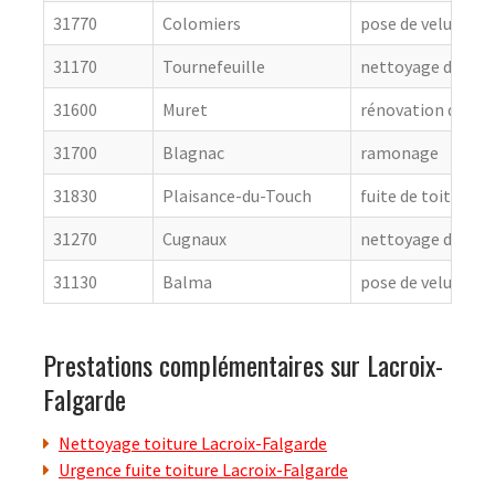
31770
Colomiers
pose de velux
31170
Tournefeuille
nettoyage de toit
31600
Muret
rénovation de cou
31700
Blagnac
ramonage
31830
Plaisance-du-Touch
fuite de toiture
31270
Cugnaux
nettoyage de toit
31130
Balma
pose de velux
Prestations complémentaires sur Lacroix-
Falgarde
Nettoyage toiture Lacroix-Falgarde
Urgence fuite toiture Lacroix-Falgarde