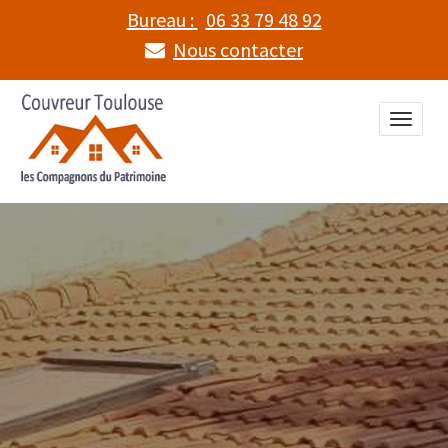
Bureau :
06 33 79 48 92
Nous contacter
Toggle
naviga