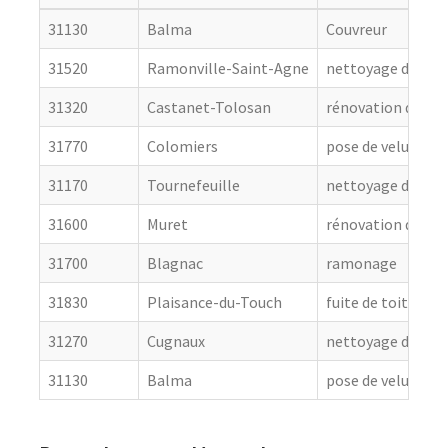
31130
Balma
Couvreur
31520
Ramonville-Saint-Agne
nettoyage de toit
31320
Castanet-Tolosan
rénovation de cou
31770
Colomiers
pose de velux
31170
Tournefeuille
nettoyage de toit
31600
Muret
rénovation de cou
31700
Blagnac
ramonage
31830
Plaisance-du-Touch
fuite de toiture
31270
Cugnaux
nettoyage de toit
31130
Balma
pose de velux