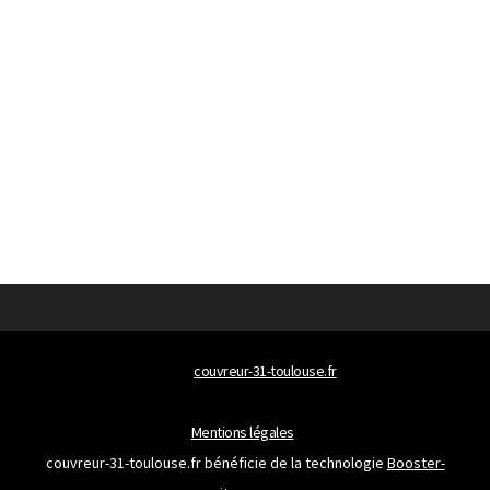
© 2026
couvreur-31-toulouse.fr
Tous droits réservés
Mentions légales
couvreur-31-toulouse.fr bénéficie de la technologie
Booster-