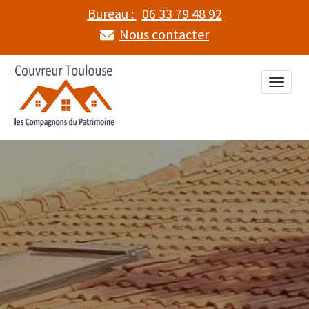
Bureau :
06 33 79 48 92
Nous contacter
Toggle
naviga