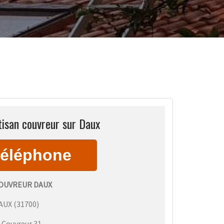
tisan couvreur sur Daux
COUVREUR DAUX
AUX
(
31700
)
:
Couvreur 31