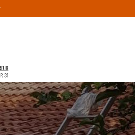
r
REUR
R 31