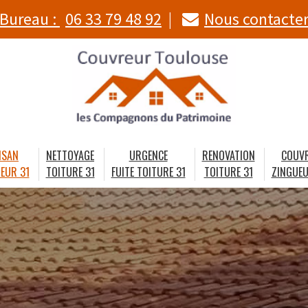
Bureau :
06 33 79 48 92
Nous contacte
ISAN
NETTOYAGE
URGENCE
RENOVATION
COUV
EUR 31
TOITURE 31
FUITE TOITURE 31
TOITURE 31
ZINGUEU