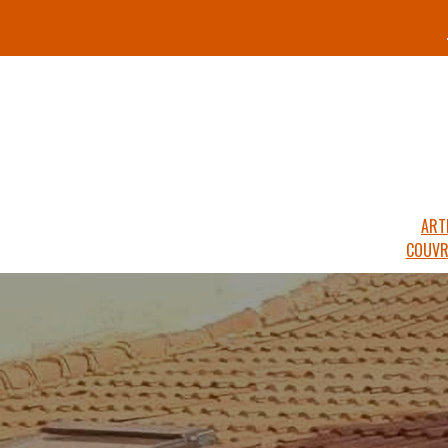
ART
COUVR