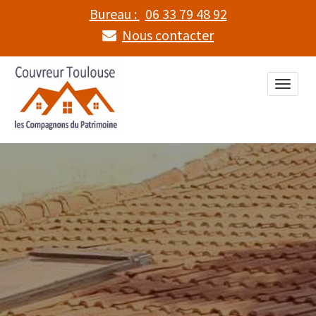
Bureau :
06 33 79 48 92
Nous contacter
Toggle
naviga