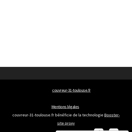
© 2026
couvreur-31-toulouse.fr
Tous droits réservés
Mentions légales
couvreur-31-toulouse.fr bénéficie de la technologie
Booster-
site proxy