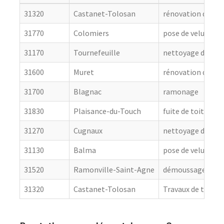
31320
Castanet-Tolosan
rénovation de cou
31770
Colomiers
pose de velux
31170
Tournefeuille
nettoyage de toit
31600
Muret
rénovation de cou
31700
Blagnac
ramonage
31830
Plaisance-du-Touch
fuite de toiture
31270
Cugnaux
nettoyage de toit
31130
Balma
pose de velux
31520
Ramonville-Saint-Agne
démoussage de to
31320
Castanet-Tolosan
Travaux de toitur