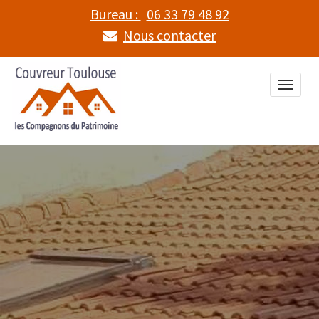
Bureau :
06 33 79 48 92
Nous contacter
Toggle
naviga