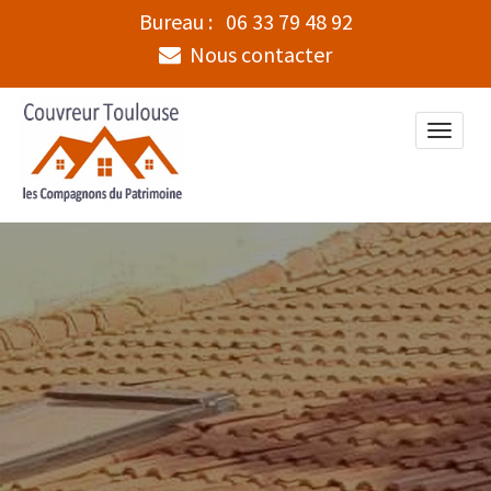
Bureau :
06 33 79 48 92
Nous contacter
Toggle
naviga