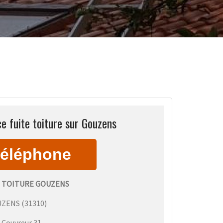
e fuite toiture sur Gouzens
E TOITURE GOUZENS
UZENS
(
31310
)
:
Couvreur 31