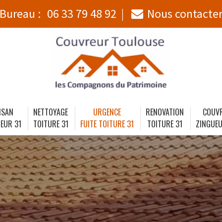
Bureau :
06 33 79 48 92
Nous contacte
ISAN
NETTOYAGE
URGENCE
RENOVATION
COUV
EUR 31
TOITURE 31
FUITE TOITURE 31
TOITURE 31
ZINGUEU