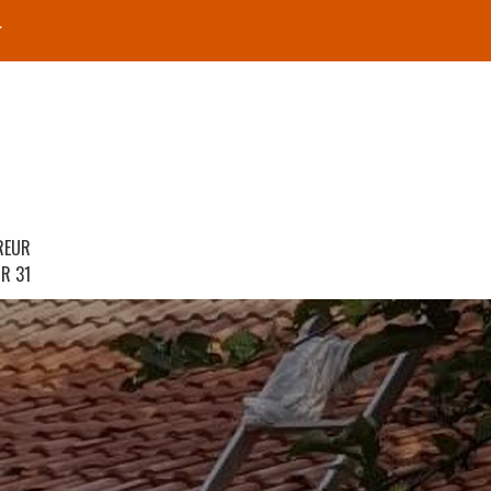
r
REUR
R 31