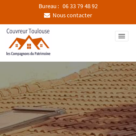
Bureau :
06 33 79 48 92
Nous contacter
Toggle
naviga