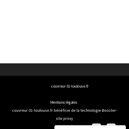
© 2026
couvreur-31-toulouse.fr
Tous droits réservés
Mentions légales
couvreur-31-toulouse.fr bénéficie de la technologie
Booster-
site proxy