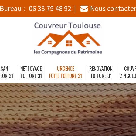
Bureau :
06 33 79 48 92
Nous contacte
ISAN
NETTOYAGE
URGENCE
RENOVATION
COUV
EUR 31
TOITURE 31
FUITE TOITURE 31
TOITURE 31
ZINGUEU