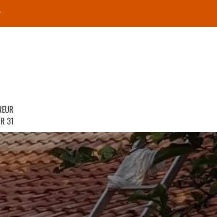
r
REUR
R 31