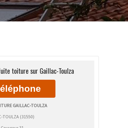
uite toiture sur Gaillac-Toulza
ITURE GAILLAC-TOULZA
C-TOULZA
(
31550
)
:
Couvreur 31