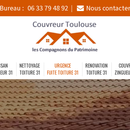
Bureau :
06 33 79 48 92
Nous contacte
ISAN
NETTOYAGE
URGENCE
RENOVATION
COUV
EUR 31
TOITURE 31
FUITE TOITURE 31
TOITURE 31
ZINGUEU