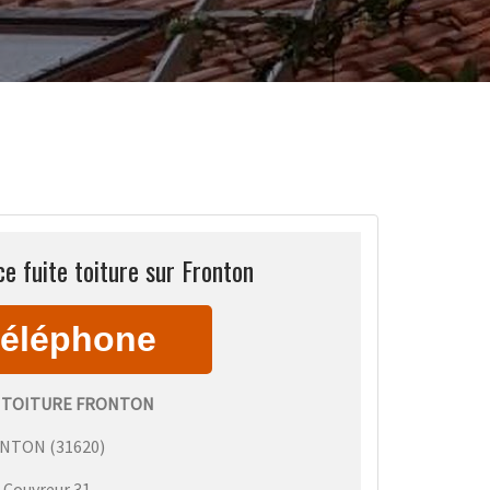
e fuite toiture sur Fronton
 TOITURE FRONTON
ONTON
(
31620
)
:
Couvreur 31