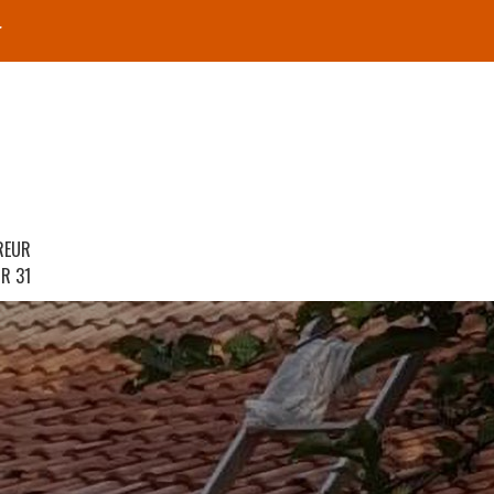
r
REUR
R 31