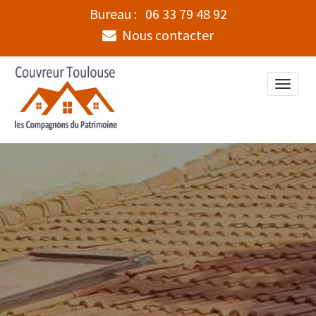
Bureau :
06 33 79 48 92
Nous contacter
Toggle
naviga