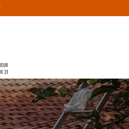
r
REUR
R 31