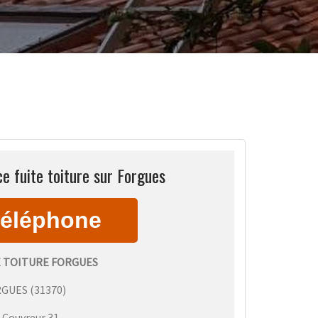
e fuite toiture sur Forgues
E TOITURE FORGUES
RGUES
(
31370
)
:
Couvreur 31