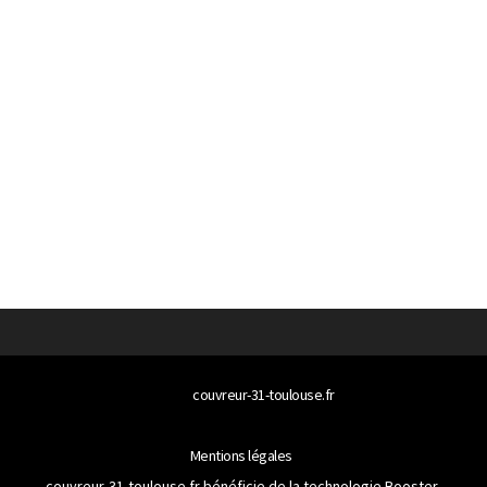
© 2026
couvreur-31-toulouse.fr
Tous droits réservés
Mentions légales
couvreur-31-toulouse.fr bénéficie de la technologie
Booster-