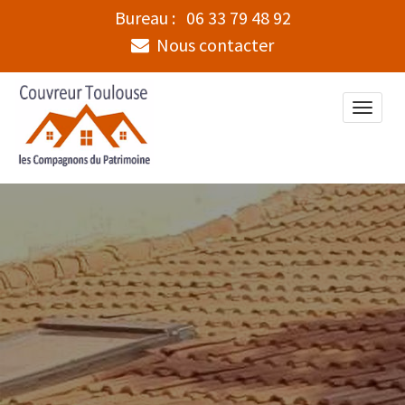
Bureau :
06 33 79 48 92
Nous contacter
Toggle
naviga