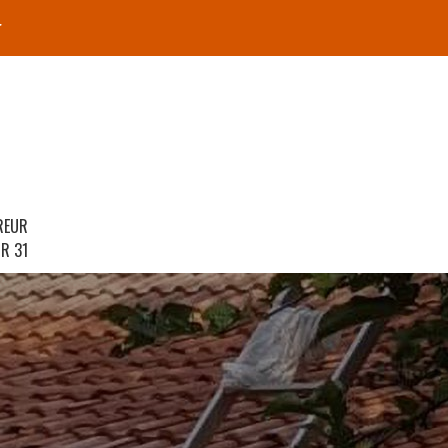
r
REUR
R 31