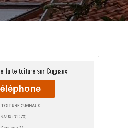
e fuite toiture sur Cugnaux
E TOITURE CUGNAUX
GNAUX
(
31270
)
:
Couvreur 31