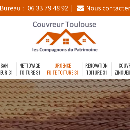
Bureau :
06 33 79 48 92
Nous contacte
ISAN
NETTOYAGE
URGENCE
RENOVATION
COUV
EUR 31
TOITURE 31
FUITE TOITURE 31
TOITURE 31
ZINGUEU