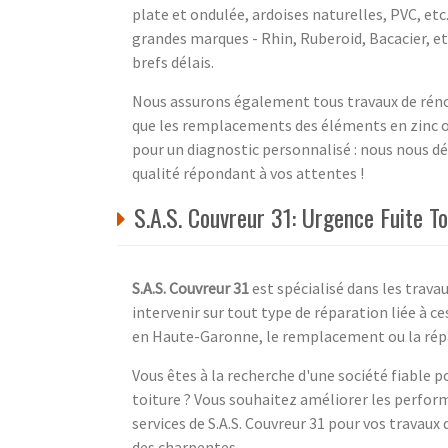
plate et ondulée, ardoises naturelles, PVC, e
grandes marques - Rhin, Ruberoid, Bacacier, etc.
brefs délais.
Nous assurons également tous travaux de réno
que les remplacements des éléments en zinc 
pour un diagnostic personnalisé : nous nous dé
qualité répondant à vos attentes !
S.A.S. Couvreur 31: Urgence Fuite T
S.A.S. Couvreur 31
est spécialisé dans les travau
intervenir sur tout type de réparation liée à c
en Haute-Garonne, le remplacement ou la répar
Vous êtes à la recherche d'une société fiable 
toiture ? Vous souhaitez améliorer les perfor
services de S.A.S. Couvreur 31 pour vos trava
des charpentes.