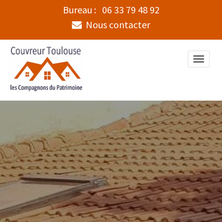
Bureau :
06 33 79 48 92
Nous contacter
Toggle
naviga