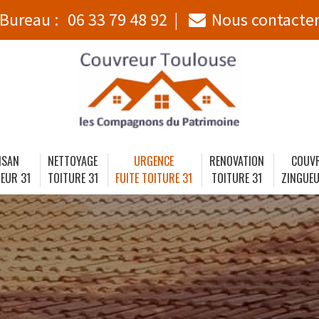
Bureau :
06 33 79 48 92
Nous contacte
ISAN
NETTOYAGE
URGENCE
RENOVATION
COUV
EUR 31
TOITURE 31
FUITE TOITURE 31
TOITURE 31
ZINGUEU