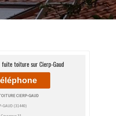
fuite toiture sur Cierp-Gaud
TOITURE CIERP-GAUD
P-GAUD
(
31440
)
:
Couvreur 31