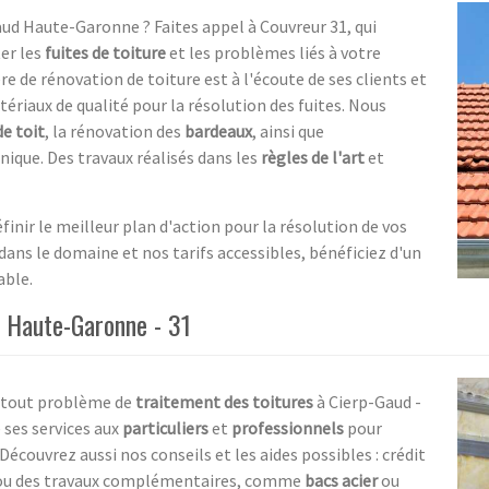
aud Haute-Garonne ? Faites appel à Couvreur 31, qui
ter les
fuites de toiture
et les problèmes liés à votre
re de rénovation de toiture est à l'écoute de ses clients et
ériaux de qualité pour la résolution des fuites. Nous
de toit
, la rénovation des
bardeaux
, ainsi que
nique. Des travaux réalisés dans les
règles de l'art
et
inir le meilleur plan d'action pour la résolution de vos
dans le domaine et nos tarifs accessibles, bénéficiez d'un
able.
- Haute-Garonne - 31
ur tout problème de
traitement des toitures
à Cierp-Gaud -
ses services aux
particuliers
et
professionnels
pour
Découvrez aussi nos conseils et les aides possibles : crédit
re ou des travaux complémentaires, comme
bacs acier
ou