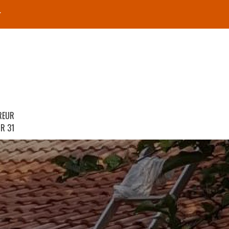
r
REUR
R 31