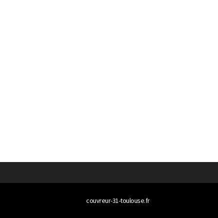
© 2026
couvreur-31-toulouse.fr
Tous droits réservés