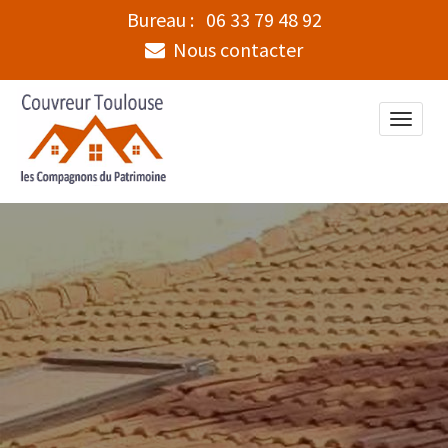
Bureau :
06 33 79 48 92
Nous contacter
Toggle
naviga