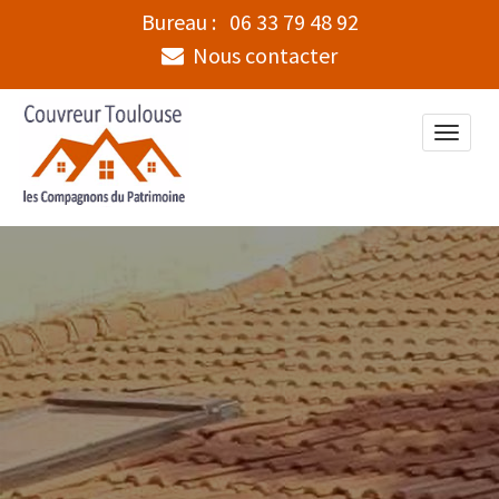
Bureau :
06 33 79 48 92
Nous contacter
Toggle
naviga