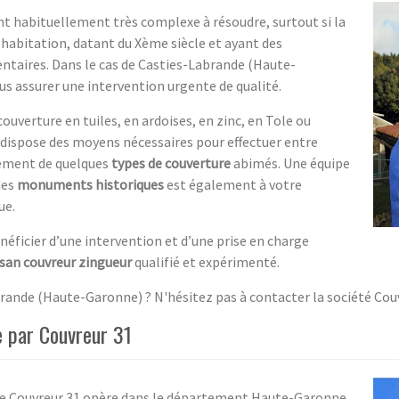
t habituellement très complexe à résoudre, surtout si la
e habitation, datant du Xème siècle et ayant des
ntaires. Dans le cas de Casties-Labrande (Haute-
us assurer une intervention urgente de qualité.
ouverture en tuiles, en ardoises, en zinc, en Tole ou
1 dispose des moyens nécessaires pour effectuer entre
ement de quelques
types de couverture
abimés. Une équipe
des
monuments historiques
est également à votre
ue.
énéficier d’une intervention et d’une prise en charge
isan couvreur zingueur
qualifié et expérimenté.
abrande (Haute-Garonne) ? N'hésitez pas à contacter la société Co
e par Couvreur 31
ise Couvreur 31 opère dans le département Haute-Garonne