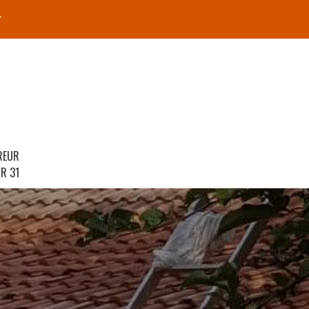
r
REUR
R 31