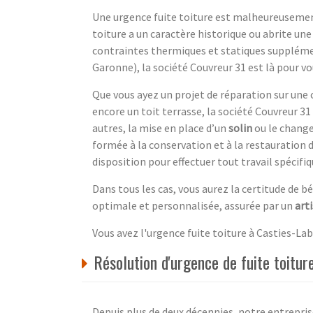
Une urgence fuite toiture est malheureusemen
toiture a un caractère historique ou abrite un
contraintes thermiques et statiques suppléme
Garonne), la société Couvreur 31 est là pour vo
Que vous ayez un projet de réparation sur une c
encore un toit terrasse, la société Couvreur 3
autres, la mise en place d’un
solin
ou le chang
formée à la conservation et à la restauration 
disposition pour effectuer tout travail spécifiq
Dans tous les cas, vous aurez la certitude de b
optimale et personnalisée, assurée par un
art
Vous avez l'urgence fuite toiture à Casties-L
Résolution d'urgence de fuite toitur
Depuis plus de deux décennies, notre entrepr