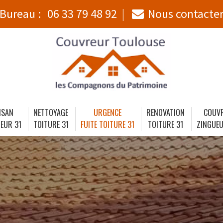
Bureau :
06 33 79 48 92
Nous contacte
ISAN
NETTOYAGE
URGENCE
RENOVATION
COUV
EUR 31
TOITURE 31
FUITE TOITURE 31
TOITURE 31
ZINGUEU