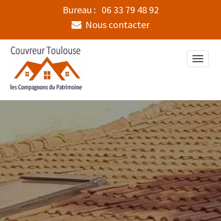
Bureau :
06 33 79 48 92
Nous contacter
Toggle
naviga