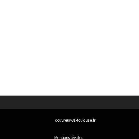
© 2026
couvreur-31-toulouse.fr
Tous droits réservés
Mentions légales