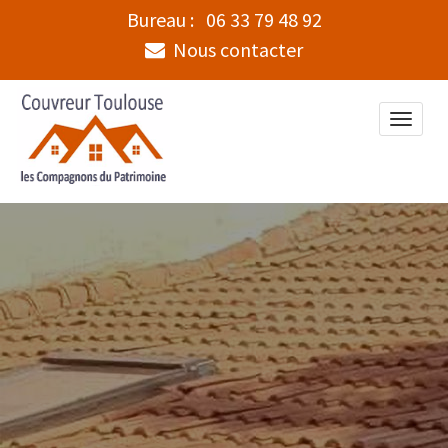
Bureau :
06 33 79 48 92
Nous contacter
Toggle
naviga