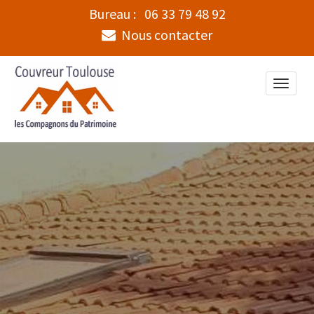
Bureau :
06 33 79 48 92
Nous contacter
Toggle
naviga