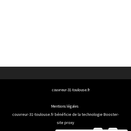
© 2026
couvreur-31-toulouse.fr
Tous droits réservés
Mentions légales
couvreur-31-toulouse.fr bénéficie de la technologie
Booster-
site proxy