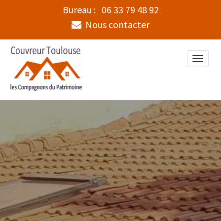
Bureau :
06 33 79 48 92
Nous contacter
Toggle
naviga