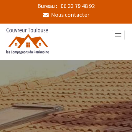
Bureau :
06 33 79 48 92
Nous contacter
Toggle
naviga