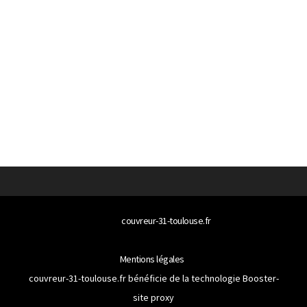
© 2026
couvreur-31-toulouse.fr
Tous droits réservés
Mentions légales
couvreur-31-toulouse.fr bénéficie de la technologie
Booster-
site proxy