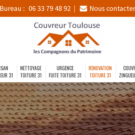
Bureau :
06 33 79 48 92
Nous contacte
ISAN
NETTOYAGE
URGENCE
RENOVATION
COUV
EUR 31
TOITURE 31
FUITE TOITURE 31
TOITURE 31
ZINGUEU