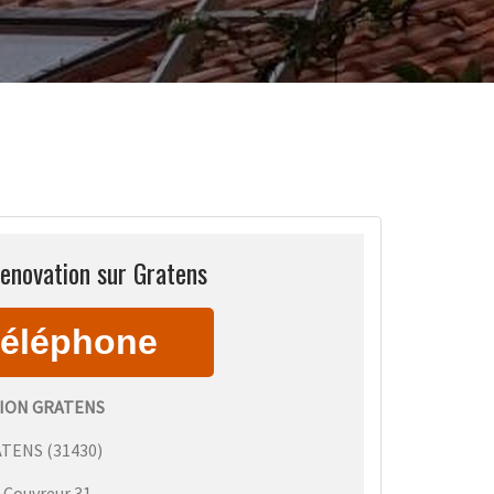
enovation sur Gratens
ION GRATENS
ATENS
(
31430
)
:
Couvreur 31