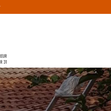
r
REUR
R 31