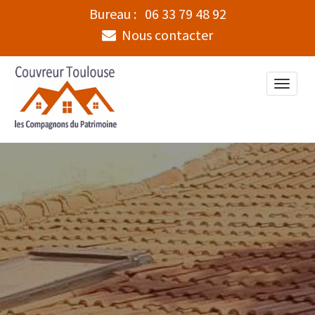
Bureau :
06 33 79 48 92
Nous contacter
Toggle
naviga