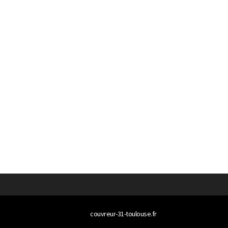
© 2026
couvreur-31-toulouse.fr
Tous droits réservés