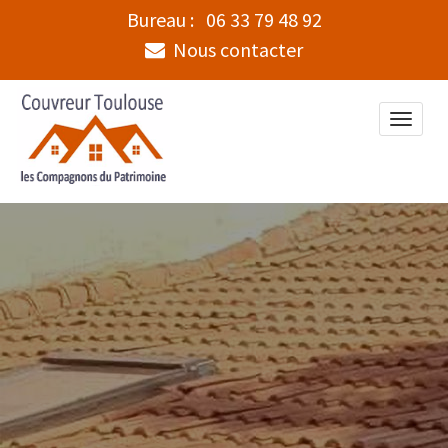
Bureau :
06 33 79 48 92
Nous contacter
Toggle
naviga