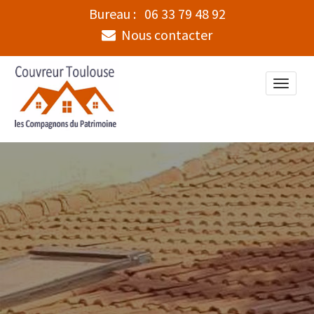
Bureau :
06 33 79 48 92
Nous contacter
Toggle
naviga