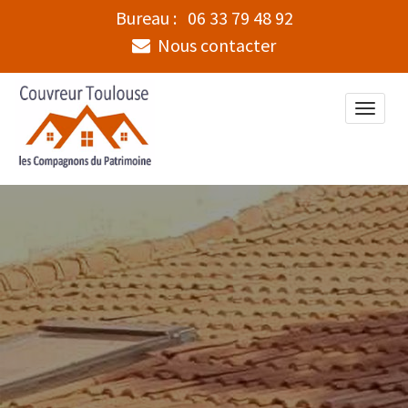
Bureau :
06 33 79 48 92
Nous contacter
Toggle
naviga