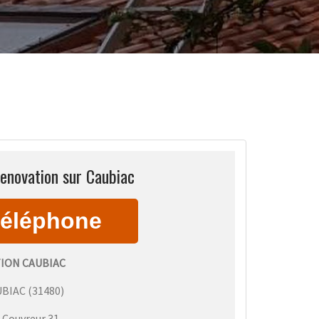
enovation sur Caubiac
ION CAUBIAC
UBIAC
(
31480
)
:
Couvreur 31