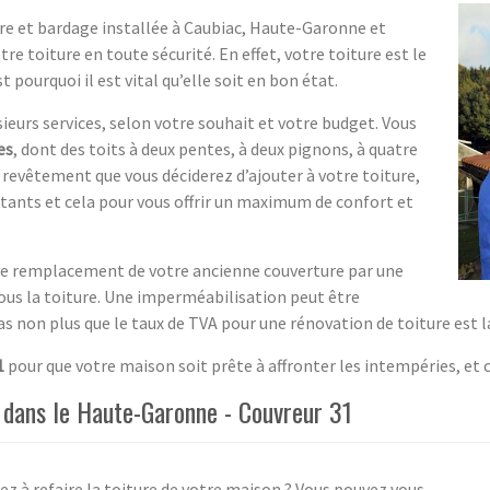
ure et bardage installée à Caubiac, Haute-Garonne et
re toiture en toute sécurité. En effet, votre toiture est le
 pourquoi il est vital qu’elle soit en bon état.
eurs services, selon votre souhait et votre budget. Vous
es
, dont des toits à deux pentes, à deux pignons, à quatre
revêtement que vous déciderez d’ajouter à votre toiture,
stants et cela pour vous offrir un maximum de confort et
le remplacement de votre ancienne couverture par une
sous la toiture. Une imperméabilisation peut être
as non plus que le taux de TVA pour une rénovation de toiture est l
1
pour que votre maison soit prête à affronter les intempéries, et 
e dans le Haute-Garonne - Couvreur 31
z à refaire la toiture de votre maison ? Vous pouvez vous