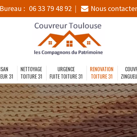
Bureau :
06 33 79 48 92
Nous contacte
ISAN
NETTOYAGE
URGENCE
RENOVATION
COUV
EUR 31
TOITURE 31
FUITE TOITURE 31
TOITURE 31
ZINGUEU