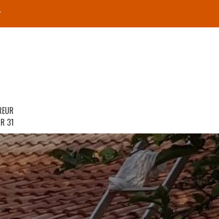
r
REUR
R 31