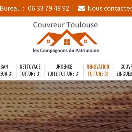
Bureau :
06 33 79 48 92
Nous contacte
ISAN
NETTOYAGE
URGENCE
RENOVATION
COUV
EUR 31
TOITURE 31
FUITE TOITURE 31
TOITURE 31
ZINGUEU