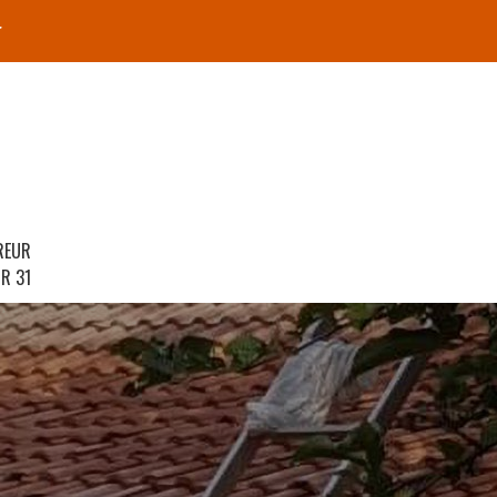
r
REUR
R 31