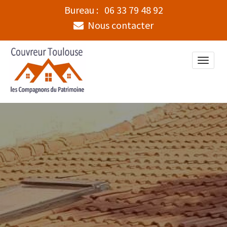
Bureau :
06 33 79 48 92
Nous contacter
Toggle
naviga