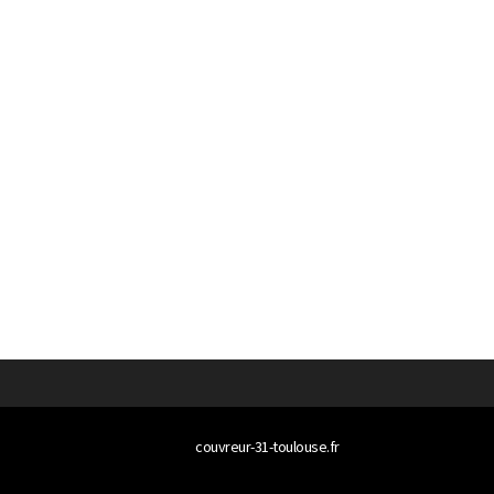
© 2026
couvreur-31-toulouse.fr
Tous droits réservés