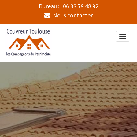
Bureau :
06 33 79 48 92
Nous contacter
Toggle
naviga