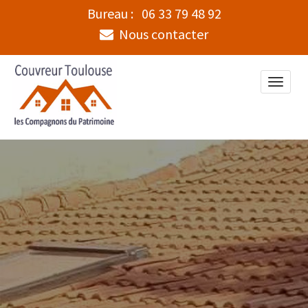
Bureau :
06 33 79 48 92
Nous contacter
Toggle
naviga