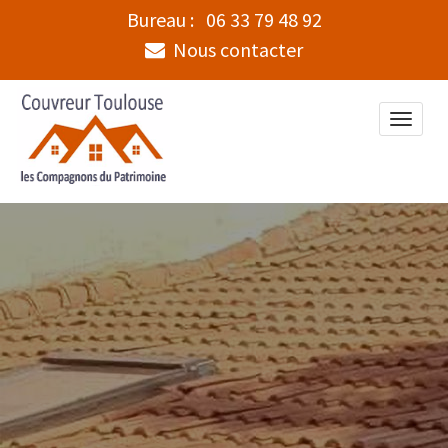
Bureau :
06 33 79 48 92
Nous contacter
Toggle
naviga