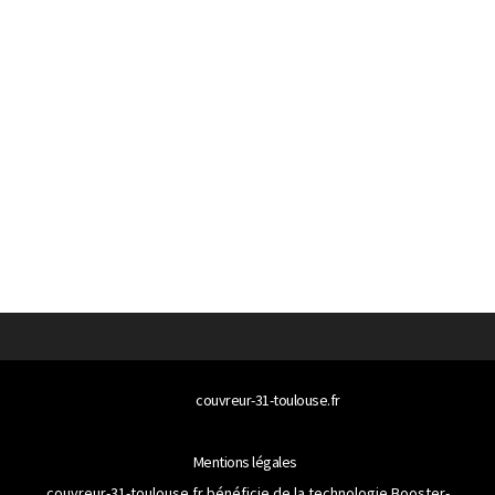
© 2026
couvreur-31-toulouse.fr
Tous droits réservés
Mentions légales
couvreur-31-toulouse.fr bénéficie de la technologie
Booster-