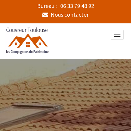
Bureau :
06 33 79 48 92
Nous contacter
Toggle
naviga