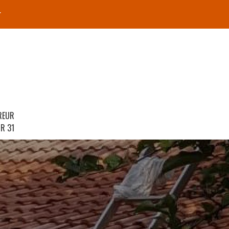
r
REUR
R 31