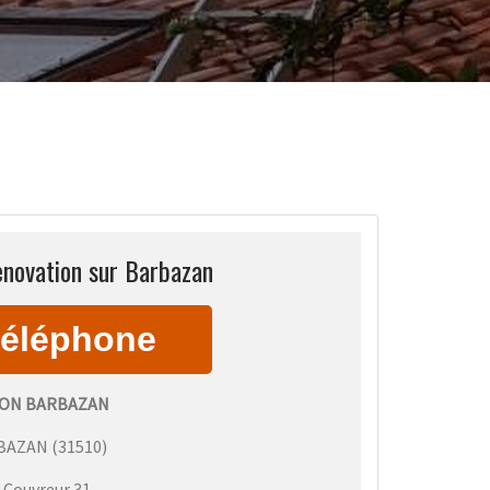
enovation sur Barbazan
ON BARBAZAN
BAZAN
(
31510
)
:
Couvreur 31