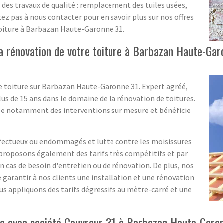
 des travaux de qualité : remplacement des tuiles usées,
tez pas à nous contacter pour en savoir plus sur nos offres
 toiture à Barbazan Haute-Garonne 31.
la rénovation de votre toiture à Barbazan Haute-Ga
re toiture sur Barbazan Haute-Garonne 31. Expert agréé,
lus de 15 ans dans le domaine de la rénovation de toitures.
pose notamment des interventions sur mesure et bénéficie
fectueux ou endommagés et lutte contre les moisissures
 proposons également des tarifs très compétitifs et par
n cas de besoin d'entretien ou de rénovation. De plus, nos
e garantir à nos clients une installation et une rénovation
Nous appliquons des tarifs dégressifs au mètre-carré et une
lle avec société Couvreur 31 à Barbazan Haute-Garo