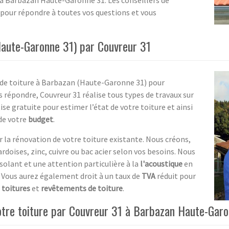
 à Barbazan Haute-Garonne 31. Les conseillers de
 pour répondre à toutes vos questions et vous
Haute-Garonne 31) par Couvreur 31
 de toiture à Barbazan (Haute-Garonne 31) pour
 répondre, Couvreur 31 réalise tous types de travaux sur
se gratuite pour estimer l’état de votre toiture et ainsi
de votre
budget
.
 la rénovation de votre toiture existante. Nous créons,
rdoises, zinc, cuivre ou bac acier selon vos besoins. Nous
lant et une attention particulière à la
l'acoustique
en
 Vous aurez également droit à un taux de
TVA
réduit pour
 toitures
et
revêtements de toiture
.
votre toiture par Couvreur 31 à Barbazan Haute-Gar