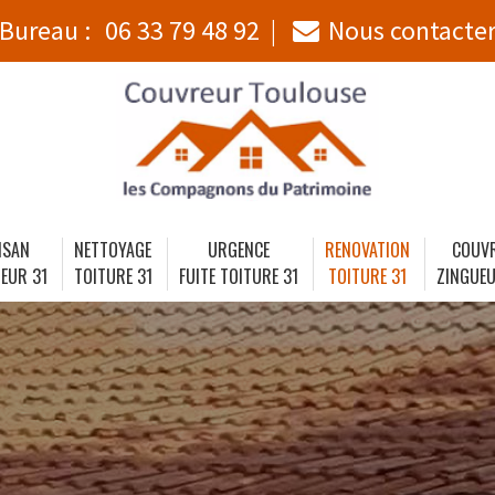
Bureau :
06 33 79 48 92
Nous contacte
ISAN
NETTOYAGE
URGENCE
RENOVATION
COUV
EUR 31
TOITURE 31
FUITE TOITURE 31
TOITURE 31
ZINGUEU