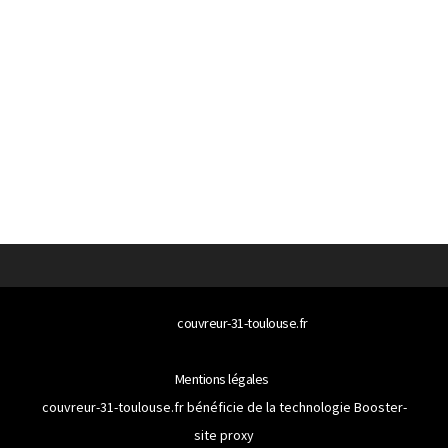
© 2026
couvreur-31-toulouse.fr
Tous droits réservés
Mentions légales
couvreur-31-toulouse.fr bénéficie de la technologie
Booster-
site proxy