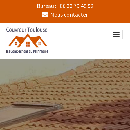
Bureau :
06 33 79 48 92
Nous contacter
Toggle
naviga