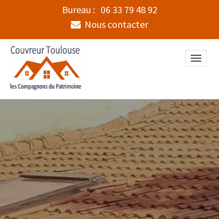
Bureau :
06 33 79 48 92
Nous contacter
Toggle
naviga