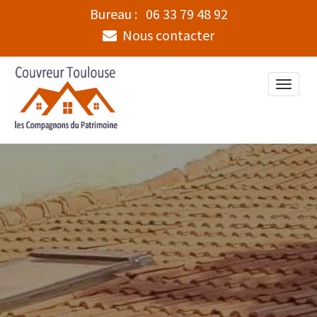
Bureau :
06 33 79 48 92
Nous contacter
Toggle
naviga