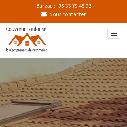
Bureau :
06 33 79 48 92
Nous contacter
Toggle
naviga