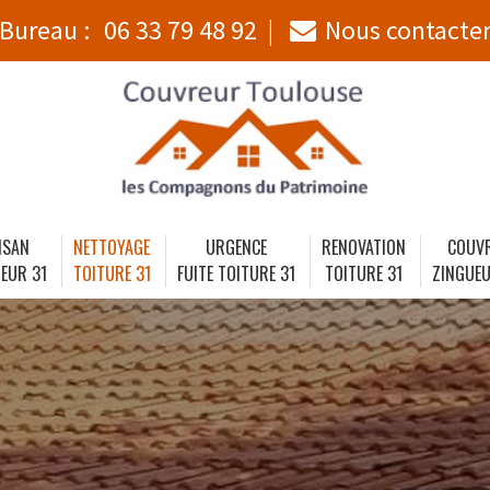
Bureau :
06 33 79 48 92
Nous contacte
ISAN
NETTOYAGE
URGENCE
RENOVATION
COUV
EUR 31
TOITURE 31
FUITE TOITURE 31
TOITURE 31
ZINGUEU