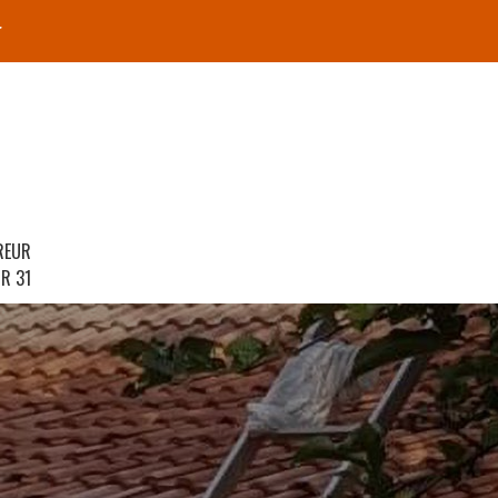
r
REUR
R 31