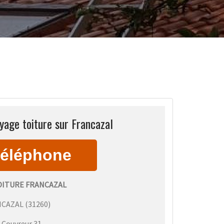
yage toiture sur Francazal
ITURE FRANCAZAL
NCAZAL
(
31260
)
:
Couvreur 31