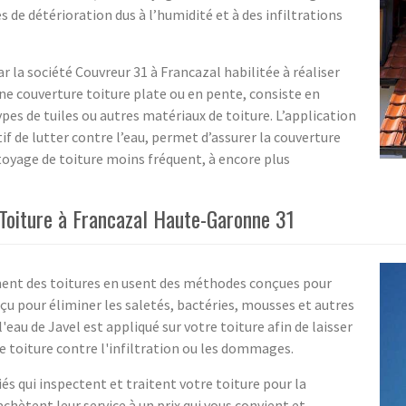
s de détérioration dus à l’humidité et à des infiltrations
 la société Couvreur 31 à Francazal habilitée à réaliser
ne couverture toiture plate ou en pente, consiste en
ypes de tuiles ou autres matériaux de toiture. L’application
f de lutter contre l’eau, permet d’assurer la couverture
toyage de toiture moins fréquent, à encore plus
 Toiture à Francazal Haute-Garonne 31
ement des toitures en usent des méthodes conçues pour
çu pour éliminer les saletés, bactéries, mousses et autres
au de Javel est appliqué sur votre toiture afin de laisser
e toiture contre l'infiltration ou les dommages.
és qui inspectent et traitent votre toiture pour la
achètent leur service à un prix qui vous convient et