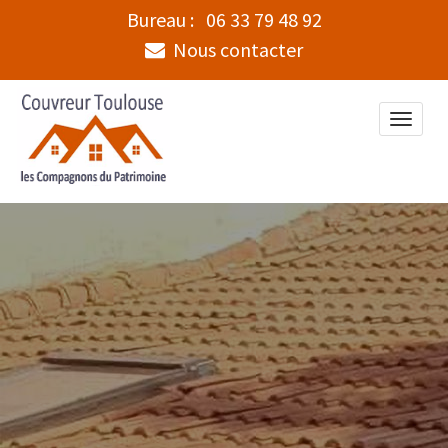
Bureau :
06 33 79 48 92
Nous contacter
Toggle
naviga