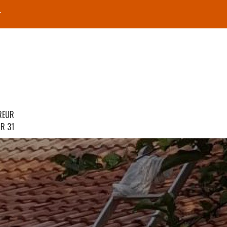
r
REUR
R 31