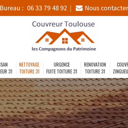
Bureau :
06 33 79 48 92
Nous contacte
ISAN
NETTOYAGE
URGENCE
RENOVATION
COUV
EUR 31
TOITURE 31
FUITE TOITURE 31
TOITURE 31
ZINGUEU