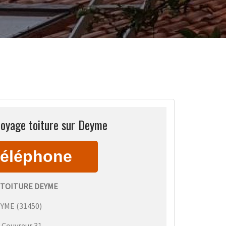
toyage toiture sur Deyme
TOITURE DEYME
EYME
(
31450
)
:
Couvreur 31