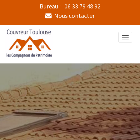
Bureau :
06 33 79 48 92
Nous contacter
Toggle
naviga